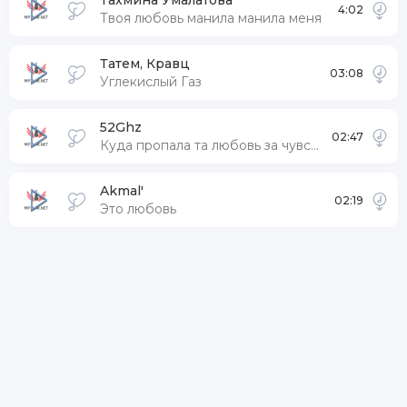
Тахмина Умалатова
4:02
Твоя любовь манила манила меня
Татем, Кравц
03:08
Углекислый Газ
52Ghz
02:47
Куда пропала та любовь за чувства
Akmal'
02:19
Это любовь