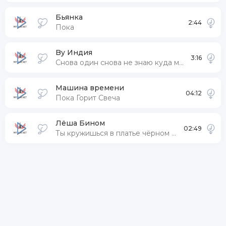
Бьянка
2:44
Пока
By Индия
3:16
Снова один снова не знаю куда мне идти
Машина времени
04:12
Пока Горит Свеча
Лёша Бином
02:49
Ты кружишься в платье чёрном чёрном