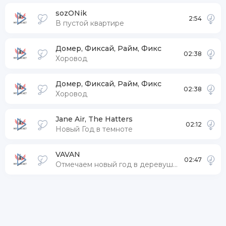
sozONik
2:54
В пустой квартире
Домер, Фиксай, Райм, Фикс
02:38
Хоровод
Домер, Фиксай, Райм, Фикс
02:38
Хоровод
Jane Air, The Hatters
02:12
Новый Год в темноте
VAVAN
02:47
Отмечаем новый год в деревушке старенькой