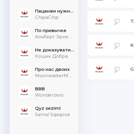
Пацанам нужна дыхалка
ChipaChip
По привычке
Альберт Эркенов
K
Не доказувати тим, хто не слухає
Кошик Добра
G
Про нас двоих
MoonwalkerMusic
BBB
Wonderzero
Qyz sezimi
Samal Sqaqova