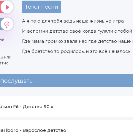
Текст песни
А я пою для тебя ведь наша жизнь не игра
И вспомни детство своё когда гуляли с тобой
ий
Где мама громко звала нас где детство наше
Где братство то родилось, и это всё началось
28 или
атно.
 послушать
dison Fit
-
Детство 90 х
arlboro
-
Взрослое детство