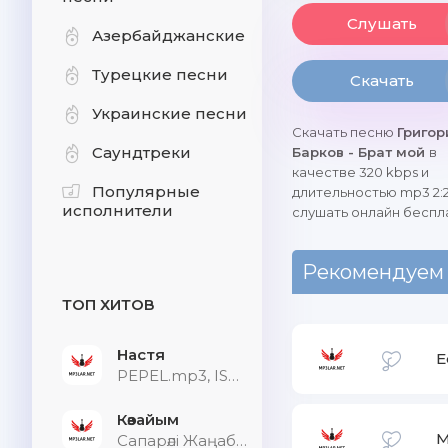
Слушать
Азербайджанские
Турецкие песни
Скачать
Украинские песни
Скачать песню
Григор
Саундтреки
Барков - Брат мой
в
качестве 320 kbps и
Популярные
длительностью mp3 2:
исполнители
слушать онлайн беспл
Рекомендуем
ТОП ХИТОВ
Настя
E
PEPEL.mp3, ISVNBITOV, Alfredovich
Көзайым
M
Сапарәлі Жаңабек