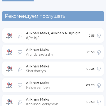
Рекомендуем послушать
Alikhan Maks, Alikhan Nurjhigit
2:55
ҚАРА ҚЫЗ
Alikhan Maks
01:59
Aryndy saqtashy
Alikhan Maks
02:35
Sharshattyn
Alikhan Maks
02:23
Kelshi sen beri
Alikhan Maks
02:58
Konilimdi qaldyrdyn