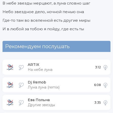
В небе звезды мерцают, а луна словно шаг
Небо звездное дело, ночной пенью она
Где-то там во вселенной есть другие миры
И в любой за тобою я пойду, где есть ты
Рекомендуем послушать
ARTIX
3:12
На небе луна
Dj Remob
6:08
Луна луна (remix)
Ева Польна
3:35
Другие звезды