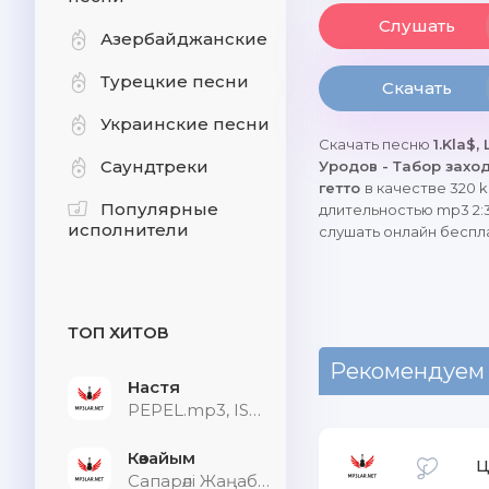
Слушать
Азербайджанские
Турецкие песни
Скачать
Украинские песни
Скачать песню
1.Kla$,
Саундтреки
Уродов - Табор заход
гетто
в качестве 320 k
Популярные
длительностью mp3 2:
исполнители
слушать онлайн беспл
ТОП ХИТОВ
Рекомендуем
Настя
PEPEL.mp3, ISVNBITOV, Alfredovich
Көзайым
Ц
Сапарәлі Жаңабек