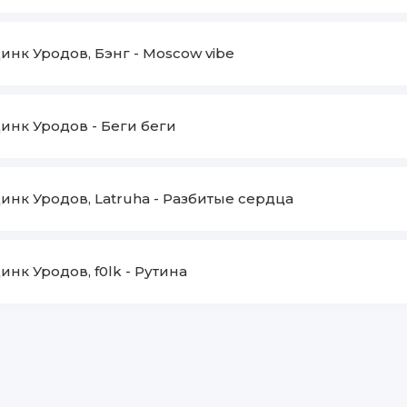
инк Уродов, Бэнг
-
Moscow vibe
инк Уродов
-
Беги беги
инк Уродов, Latruha
-
Разбитые сердца
инк Уродов, f0lk
-
Рутина