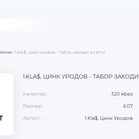
песни
1.Kla$, Цинк Уродов - Табор заходит в гетто
1.KLA$, ЦИНК УРОДОВ - ТАБОР ЗАХОДИ
Качество:
320 kbps
Размер:
6.07
Артист:
1.Kla$, Цинк Уродов