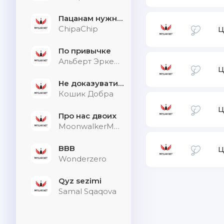
Пацанам нужна дыхалка
ChipaChip
Ц
По привычке
Альберт Эркенов
Ц
Не доказувати тим, хто не слухає
Кошик Добра
Ц
Про нас двоих
MoonwalkerMusic
BBB
Ц
Wonderzero
Qyz sezimi
Samal Sqaqova