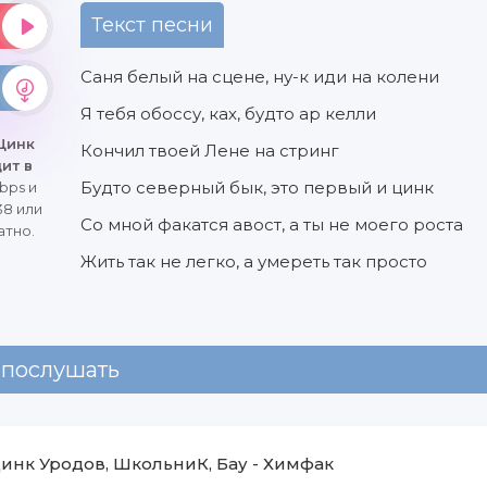
Текст песни
Саня белый на сцене, ну-к иди на колени
Я тебя обоссу, ках, будто ар келли
 Цинк
Кончил твоей Лене на стринг
ит в
Будто северный бык, это первый и цинк
bps и
38 или
Со мной факатся авост, а ты не моего роста
атно.
Жить так не легко, а умереть так просто
 послушать
инк Уродов, ШкольниК, Бау
-
Химфак