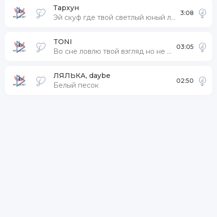
Тархун
3:08
Эй скуф где твой светлый юный лик
TONI
03:05
Во сне ловлю твой взгляд но не заметишь ты
ЛЯЛЬКА, daybe
02:50
Белый песок