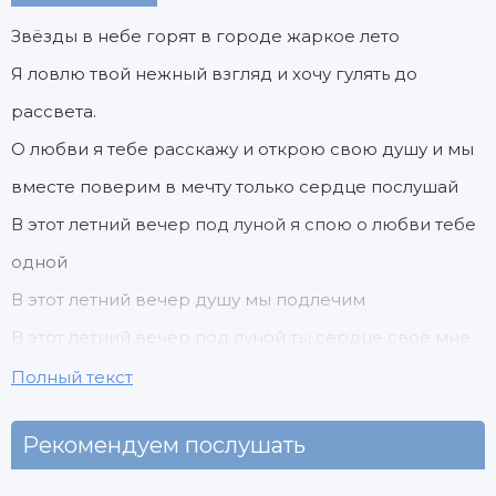
Звёзды в небе горят в городе жаркое лето
Я ловлю твой нежный взгляд и хочу гулять до
рассвета.
О любви я тебе расскажу и открою свою душу и мы
вместе поверим в мечту только сердце послушай
В этот летний вечер под луной я спою о любви тебе
одной
В этот летний вечер душу мы подлечим
В этот летний вечер под луной ты сердце своё мне
открой
Полный текст
Рекомендуем послушать