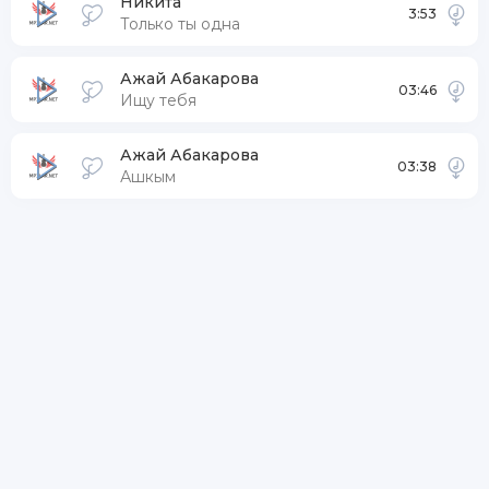
Никита
3:53
Только ты одна
Ажай Абакарова
03:46
Ищу тебя
Ажай Абакарова
03:38
Ашкым