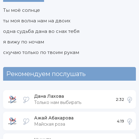
Ты моё солнце
ты моя волна нам на двоих
одна судьба дана во снах тебя
я вижу по ночам
скучаю только по твоим рукам
Рекомендуем послушать
Дана Лахова
2:32
Только нам выбирать
Ажай Абакарова
4:19
Майская роза