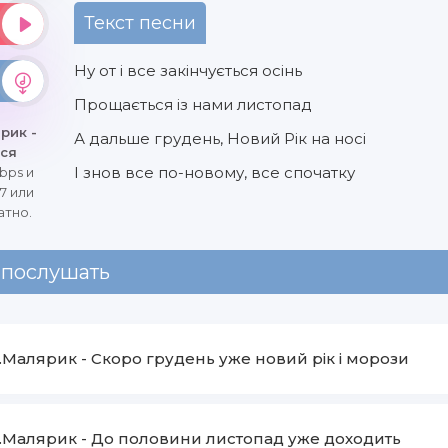
Текст песни
Ну от і все закінчується осінь
Прощається із нами листопад
рик -
А дальше грудень, Новий Рік на носі
ься
І знов все по-новому, все спочатку
bps и
7 или
атно.
 послушать
.Малярик
-
Скоро грудень уже новий рік і морози
.Малярик
-
До половини листопад уже доходить