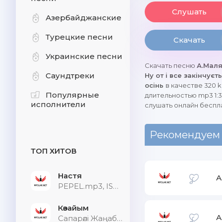
Слушать
Азербайджанские
Турецкие песни
Скачать
Украинские песни
Скачать песню
А.Маля
Саундтреки
Ну от і все закінчуєт
осінь
в качестве 320 k
Популярные
длительностью mp3 1:3
исполнители
слушать онлайн беспл
Рекомендуем
ТОП ХИТОВ
Настя
А
PEPEL.mp3, ISVNBITOV, Alfredovich
Көзайым
А
Сапарәлі Жаңабек