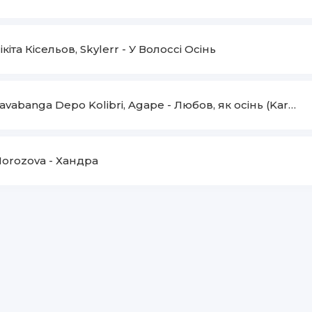
ікіта Кісельов, Skylerr
-
У Волоссі Осінь
avabanga Depo Kolibri, Agape
-
Любов, як осiнь (Karmv Remix)
orozova
-
Хандра