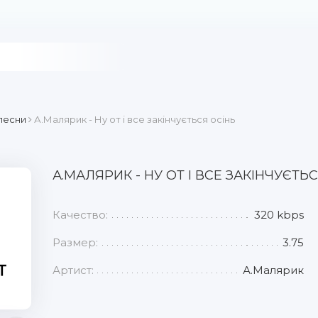
песни
А.Малярик - Ну от і все закінчується осінь
А.МАЛЯРИК - НУ ОТ І ВСЕ ЗАКІНЧУЄТЬ
Качество:
320 kbps
Размер:
3.75
Артист:
А.Малярик