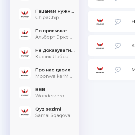
Пацанам нужна дыхалка
ChipaChip
Н
По привычке
Альберт Эркенов
K
Не доказувати тим, хто не слухає
Кошик Добра
M
Про нас двоих
MoonwalkerMusic
BBB
Wonderzero
Qyz sezimi
Samal Sqaqova