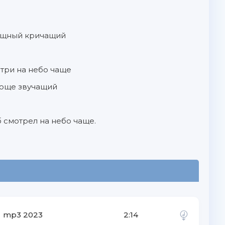
мощный кричащий
три на небо чаще
ающе звучащий
 смотрел на небо чаще.
mp3 2023
2:14