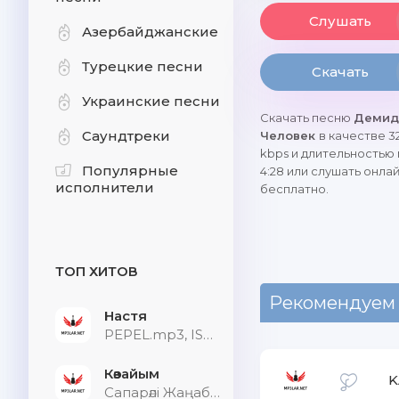
Слушать
Азербайджанские
Турецкие песни
Скачать
Украинские песни
Скачать песню
Демид
Саундтреки
Человек
в качестве 3
kbps и длительностью
Популярные
4:28 или слушать онла
исполнители
бесплатно.
ТОП ХИТОВ
Рекомендуем
Настя
PEPEL.mp3, ISVNBITOV, Alfredovich
Көзайым
K
Сапарәлі Жаңабек