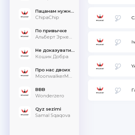
Пацанам нужна дыхалка
ChipaChip
С
По привычке
Альберт Эркенов
I
Не доказувати тим, хто не слухає
Кошик Добра
Y
Про нас двоих
MoonwalkerMusic
BBB
Г
Wonderzero
Qyz sezimi
Samal Sqaqova