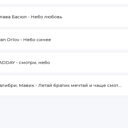
лава Басюл
-
Небо любовь
van Orlov
-
Небо синее
ADDAY
-
смотри, небо
алибри, Мавик
-
Летай братик мечтай и чаще смотри на небо