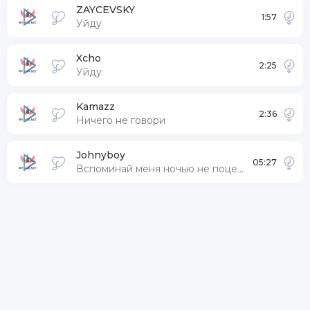
ZAYCEVSKY
1:57
Уйду
Xcho
2:25
Уйду
Kamazz
2:36
Ничего не говори
Johnyboy
05:27
Вспоминай меня ночью не поцелую на прощание точно