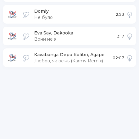
Domiy
2:23
Не було
Eva Say, Dakooka
3:17
Вони не я
Kavabanga Depo Kolibri, Agape
02:07
Любов, як осiнь (Karmv Remix)