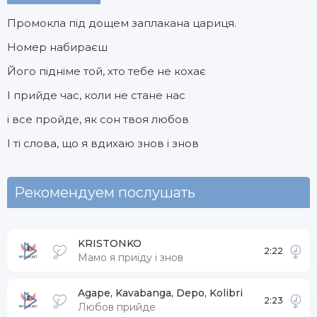
Промокла під дощем заплакана цариця.
Номер набираєш
Його підніме той, хто тебе не кохає
І прийде час, коли не стане нас
і все пройде, як сон твоя любов
І ті слова, що я вдихаю знов і знов
Рекомендуем послушать
KRISTONKO
2:22
Мамо я приїду і знов
Agape, Kavabanga, Depo, Kolibri
2:23
Любов прийде