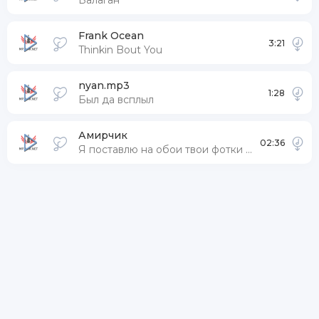
Балаган
Frank Ocean
3:21
Thinkin Bout You
nyan.mp3
1:28
Был да всплыл
Амирчик
02:36
Я поставлю на обои твои фотки в телефоне