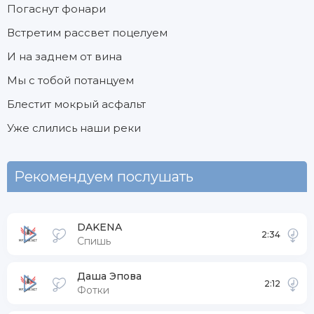
Погаснут фонари
Встретим рассвет поцелуем
И на заднем от вина
Мы с тобой потанцуем
Блестит мокрый асфальт
Уже слились наши реки
Рекомендуем послушать
DAKENA
2:34
Спишь
Даша Эпова
2:12
Фотки