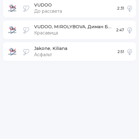
VUDOO
2:31
До рассвета
VUDOO, MIROLYBOVA, Диман Брюханов
2:47
Красавица
Jakone, Kiliana
2:51
Асфальт