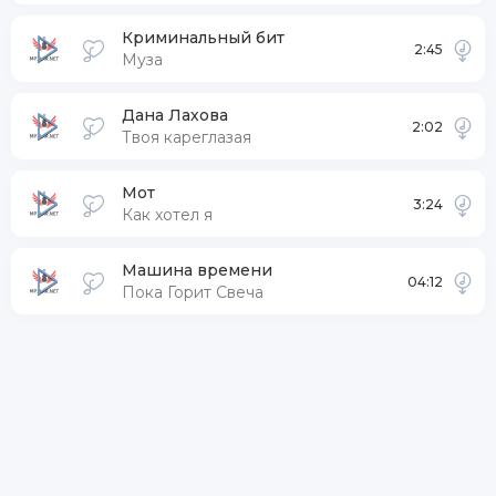
Криминальный бит
2:45
Муза
Дана Лахова
2:02
Твоя кареглазая
Мот
3:24
Как хотел я
Машина времени
04:12
Пока Горит Свеча