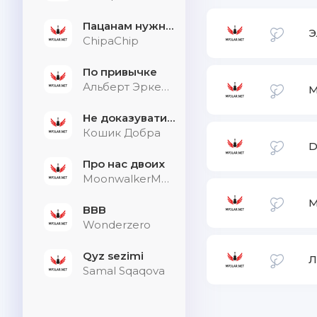
Пацанам нужна дыхалка
Э
ChipaChip
По привычке
Альберт Эркенов
М
Не доказувати тим, хто не слухає
Кошик Добра
D
Про нас двоих
MoonwalkerMusic
М
BBB
Wonderzero
Qyz sezimi
Л
Samal Sqaqova