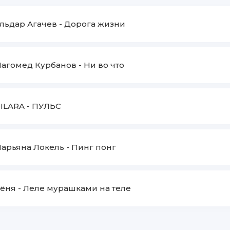
льдар Агачев
-
Дорога жизни
агомед Курбанов
-
Ни во что
ILARA
-
ПУЛЬС
арьяна Локель
-
Пинг понг
ёня
-
Леле мурашками на теле