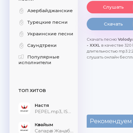
Слушать
Азербайджанские
Турецкие песни
Скачать
Украинские песни
Скачать песню
Volody
Саундтреки
- XXXL
в качестве 320 
длительностью mp3 2:2
Популярные
слушать онлайн беспл
исполнители
ТОП ХИТОВ
Настя
PEPEL.mp3, ISVNBITOV, Alfredovich
Рекомендуем
Көзайым
Сапарәлі Жаңабек