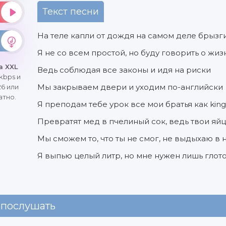
Текст песни
На теле капли от дождя на самом деле брызг
Я не со всем простой, но буду говорить о жиз
a XXL
Ведь соблюдая все законы и идя на риски
kbps и
Мы закрываем двери и уходим по-английски
6 или
атно.
Я преподам тебе урок все мои братья как kin
Превратят мед в пчелиный сок, ведь твои яйца
Мы сможем то, что ты не смог, не выдыхаю в
Я выпью целый литр, но мне нужен лишь глот
 послушать