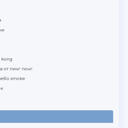
и
ни
g kong
 от пинг понг.
 небо smoke
ок