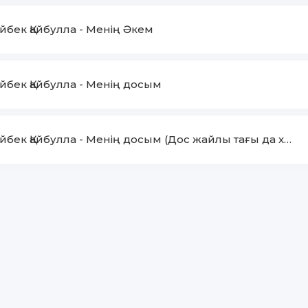
йбек Қайбулла
-
Менің Әкем
йбек Қайбулла
-
Менің досым
йбек Қайбулла
-
Менің досым (Дос жайлы тағы да хит ән)