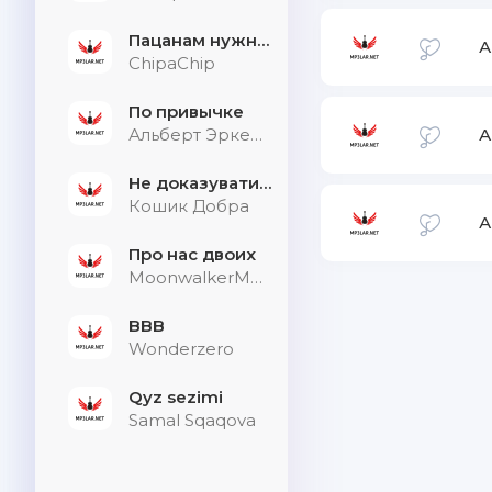
Пацанам нужна дыхалка
А
ChipaChip
По привычке
Альберт Эркенов
А
Не доказувати тим, хто не слухає
Кошик Добра
А
Про нас двоих
MoonwalkerMusic
BBB
Wonderzero
Qyz sezimi
Samal Sqaqova