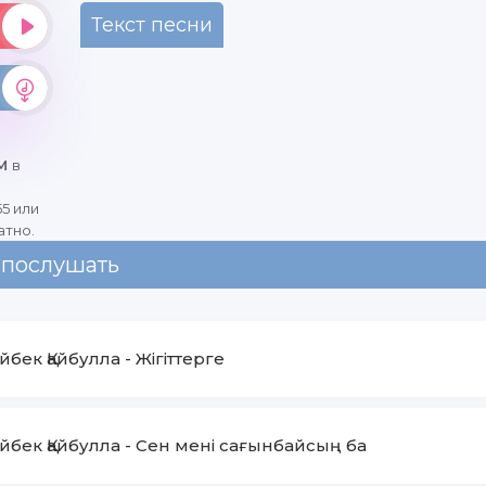
Текст песни
АМ
в
5 или
атно.
 послушать
йбек Қайбулла
-
Жігіттерге
йбек Қайбулла
-
Сен мені сағынбайсың ба