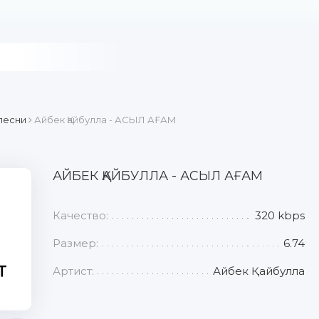
песни
Айбек Қайбулла - АСЫЛ АҒАМ
АЙБЕК ҚАЙБУЛЛА - АСЫЛ АҒАМ
Качество:
320 kbps
Размер:
6.74
Артист:
Айбек Қайбулла