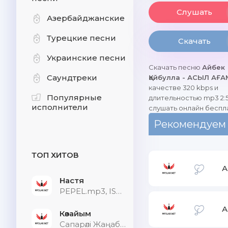
Слушать
Азербайджанские
Турецкие песни
Скачать
Украинские песни
Скачать песню
Айбек
Саундтреки
Қайбулла - АСЫЛ АҒ
качестве 320 kbps и
Популярные
длительностью mp3 2:5
исполнители
слушать онлайн беспл
Рекомендуем
ТОП ХИТОВ
А
Настя
PEPEL.mp3, ISVNBITOV, Alfredovich
А
Көзайым
Сапарәлі Жаңабек