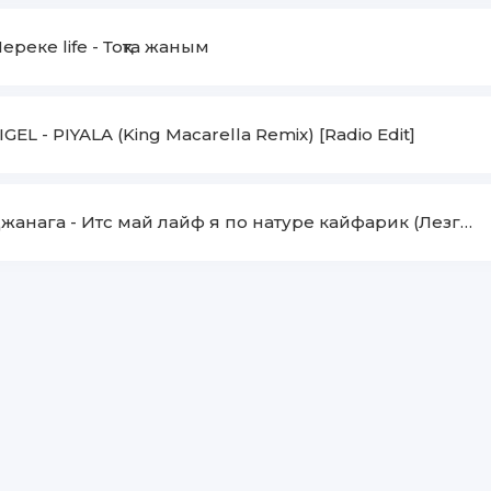
ереке life
-
Тоқта жаным
IGEL
-
PIYALA (King Macarella Remix) [Radio Edit]
жанага
-
Итс май лайф я по натуре кайфарик (Лезгинка ремикс)