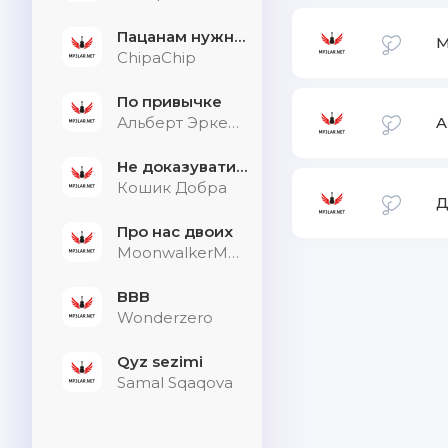
Пацанам нужна дыхалка
М
ChipaChip
По привычке
Альберт Эркенов
A
Не доказувати тим, хто не слухає
Кошик Добра
Д
Про нас двоих
MoonwalkerMusic
BBB
Wonderzero
Qyz sezimi
Samal Sqaqova