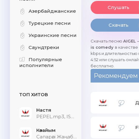
Слушать
Азербайджанские
Турецкие песни
Скачать
Украинские песни
Скачать песню
AIGEL -
Саундтреки
is comedy
в качестве
kbps и длительностью
Популярные
4:52 или слушать онлай
исполнители
бесплатно.
Рекомендуем
ТОП ХИТОВ
Д
Настя
PEPEL.mp3, ISVNBITOV, Alfredovich
F
Көзайым
Сапарәлі Жаңабек