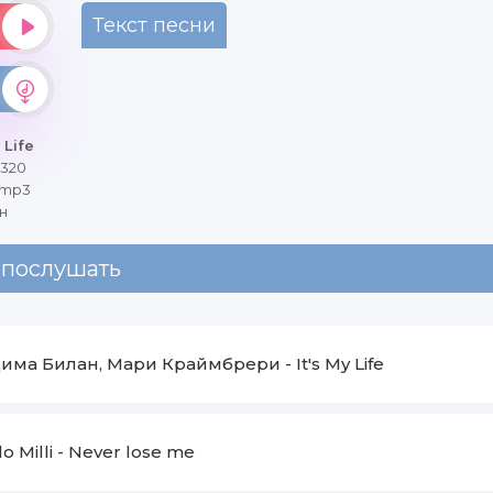
Текст песни
 Life
 320
 mp3
н
 послушать
има Билан, Мари Краймбрери
-
It's My Life
lo Milli
-
Never lose me