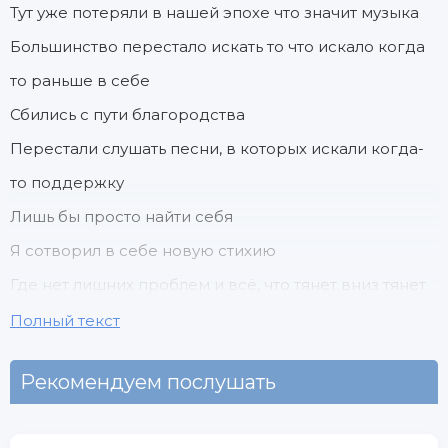
Тут уже потеряли в нашей эпохе что значит музыка
Большинство перестало искать то что искало когда
то раньше в себе
Сбились с пути благородства
Перестали слушать песни, в которых искали когда-
то поддержку
Лишь бы просто найти себя
Я сотворил в себе новую стихию
Где нет лишних проблем и всё, что тянет вниз тянет
вниз
Полный текст
Я знаю, что это всего лишь временно
Рекомендуем послушать