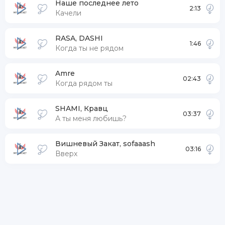
Наше последнее лето
2:13
Качели
RASA, DASHI
1:46
Когда ты не рядом
Amre
02:43
Когда рядом ты
SHAMI, Кравц
03:37
А ты меня любишь?
Вишневый Закат, sofaaash
03:16
Вверх