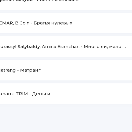
EMAR, B.Coin
-
Братья нулевых
urassyl Satybaldy, Amina Esimzhan
-
Много ли, мало ли
atrang
-
Матранг
unami, TRIM
-
Деньги