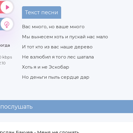
Текст песни
Вас много, но ваше много
Мы вынесем хоть и пускай нас мало
когда
И тот кто из вас наше дерево
е
Не взлюбил я того лес шатала
0 kbps
:10
Хоть я и не Эскобар
Но деньги пыль сердце дар
 послушать
рслан Бакуев
-
Меня не сломать