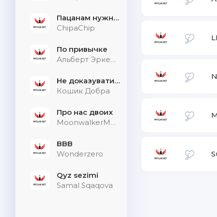
Пацанам нужна дыхалка
ChipaChip
L
По привычке
Альберт Эркенов
N
Не доказувати тим, хто не слухає
Кошик Добра
Про нас двоих
M
MoonwalkerMusic
BBB
Wonderzero
S
Qyz sezimi
Samal Sqaqova