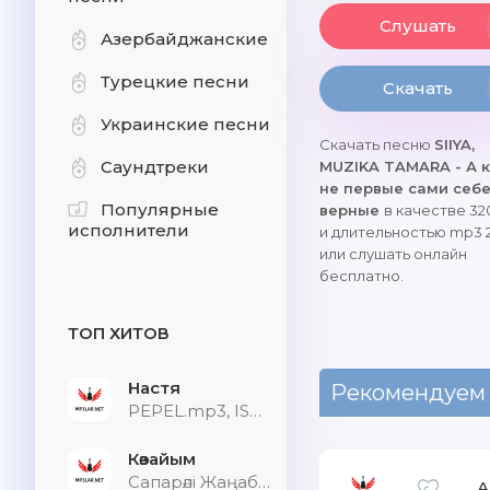
Слушать
Азербайджанские
Турецкие песни
Скачать
Украинские песни
Скачать песню
SIIYA,
Саундтреки
MUZIKA TAMARA - А 
не первые сами себ
Популярные
верные
в качестве 32
исполнители
и длительностью mp3 2
или слушать онлайн
бесплатно.
ТОП ХИТОВ
Настя
Рекомендуем
PEPEL.mp3, ISVNBITOV, Alfredovich
Көзайым
Сапарәлі Жаңабек
А