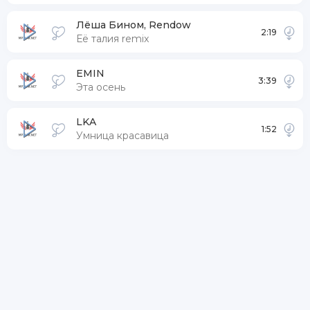
Лёша Бином, Rendow
2:19
Её талия remix
EMIN
3:39
Эта осень
LKA
1:52
Умница красавица