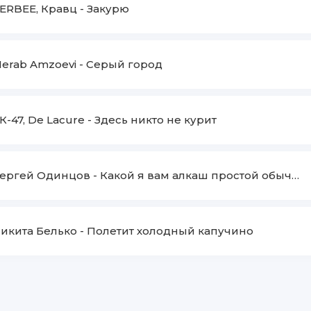
ERBEE, Кравц
-
Закурю
erab Amzoevi
-
Серый город
К-47, De Lacure
-
Здесь никто не курит
ергей Одинцов
-
Какой я вам алкаш простой обычный парень
икита Белько
-
Полетит холодный капучино