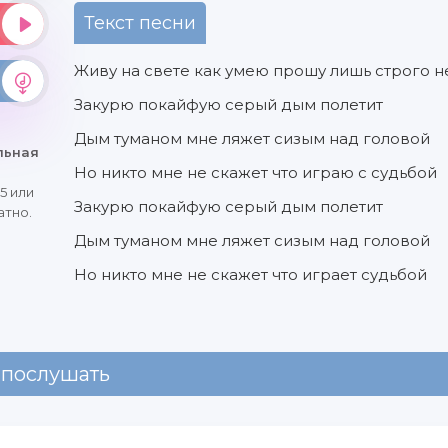
Текст песни
Живу на свете как умею прошу лишь строго н
Закурю покайфую серый дым полетит
й
Дым туманом мне ляжет сизым над головой
льная
Но никто мне не скажет что играю с судьбой
5 или
Закурю покайфую серый дым полетит
атно.
Дым туманом мне ляжет сизым над головой
Но никто мне не скажет что играет судьбой
 послушать