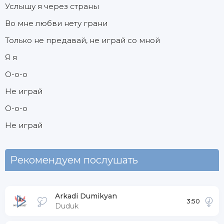
Услышу я через страны
Во мне любви нету грани
Только не предавай, не играй со мной
Я я
О-о-о
Не играй
О-о-о
Не играй
Рекомендуем послушать
Arkadi Dumikyan
3:50
Duduk