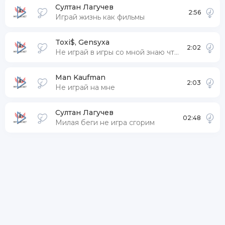
Султан Лагучев
2:56
Играй жизнь как фильмы
Toxi$, Gensyxa
2:02
Не играй в игры со мной знаю что ты пишешь другой
Man Kaufman
2:03
Не играй на мне
Султан Лагучев
02:48
Милая беги не игра сгорим