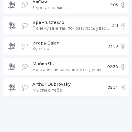
АлСми
2:05
Дурные времена
Время, Стекло
3:11
Почему мне так понравилось ударила любовь по голове ну
Игорь Balan
03:58
Хулиган
Майкл Як
02:38
Настроение кайфовать от души позажигать
Arthur Dubrovsky
02:54
Мысли о тебе