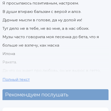
Я просыпаюсь позитивным, настроем.
В души втираю бальзам с верой и алоэ.
Дурные мысли в голове, да ну долой их!
Тут дело не в тебе, не во мне, а в нас обоих.
Музы часто говорила моя песенка до бета, что я
больше не взлечу, как маска
Илона
Ракета.
Да что он знает про любовь, он же вырос в гетто,
хоть я ей каждый день дарил настроение лето.
Полный текст
Рекомендуем послушать