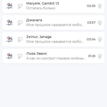
Maryele, Gambit 13
02:05
Осталась больно
Джанага
03:57
Мое прошлое называется любовь (Лезгинка ремикс)
Zeinur, Janaga
03:04
Мое прошлое называется любовь тик ток песня
Лиза Эванс
01:25
А как он смотрит глазами зелёными