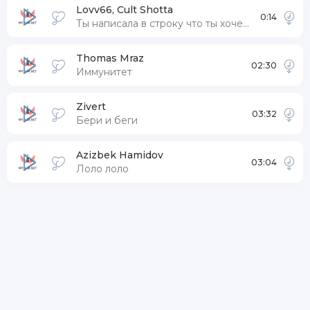
Lovv66, Cult Shotta
0:14
Ты написала в строку что ты хочешь остаться
Thomas Mraz
02:30
Иммунитет
Zivert
03:32
Бери и беги
Azizbek Hamidov
03:04
Лоло лоло