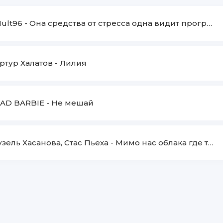
ult96
-
Она средства от стресса одна видит прогресс мой
ртур Халатов
-
Лилия
AD BARBIE
-
Не мешай
узель Хасанова, Стас Пьеха
-
Мимо нас облака где то шепчет река