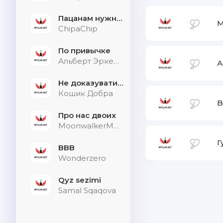
Пацанам нужна дыхалка
M
ChipaChip
По привычке
Альберт Эркенов
А
Не доказувати тим, хто не слухає
Кошик Добра
B
Про нас двоих
MoonwalkerMusic
Г
BBB
Wonderzero
Qyz sezimi
Samal Sqaqova