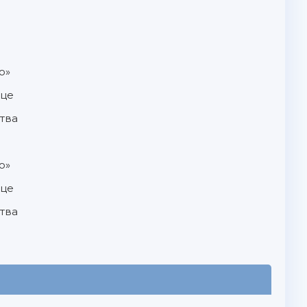
о»
дце
тва
о»
дце
тва