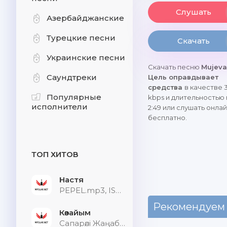
Слушать
Азербайджанские
Турецкие песни
Скачать
Украинские песни
Скачать песню
Mujeva
Саундтреки
Цель оправдывает
средства
в качестве 
Популярные
kbps и длительностью
исполнители
2:49 или слушать онла
бесплатно.
ТОП ХИТОВ
Настя
PEPEL.mp3, ISVNBITOV, Alfredovich
Рекомендуем
Көзайым
Сапарәлі Жаңабек