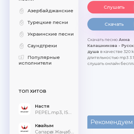
Слушать
Азербайджанские
Турецкие песни
Скачать
Украинские песни
Скачать песню
Анна
Саундтреки
Калашникова - Русс
душа
в качестве 320 k
Популярные
длительностью mp3 3:1
исполнители
слушать онлайн беспл
ТОП ХИТОВ
Настя
PEPEL.mp3, ISVNBITOV, Alfredovich
Рекомендуем
Көзайым
Сапарәлі Жаңабек