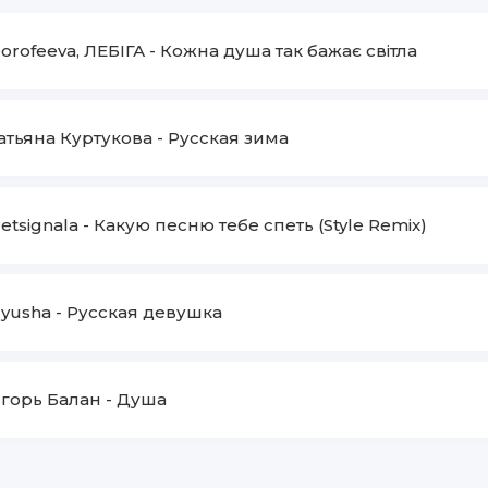
orofeeva, ЛЕБІГА
-
Кожна душа так бажає світла
атьяна Куртукова
-
Русская зима
etsignala
-
Какую песню тебе спеть (Style Remix)
yusha
-
Русская девушка
горь Балан
-
Душа