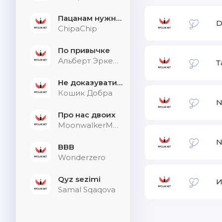
Пацанам нужна дыхалка
D
ChipaChip
По привычке
Альберт Эркенов
Т
Не доказувати тим, хто не слухає
Кошик Добра
N
Про нас двоих
MoonwalkerMusic
N
BBB
Wonderzero
Qyz sezimi
И
Samal Sqaqova