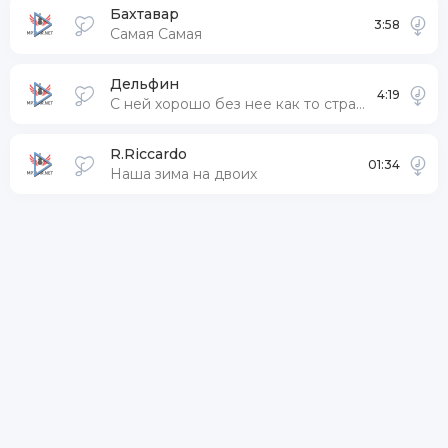
Бахтавар
3:58
Самая Самая
Дельфин
4:19
С ней хорошо без нее как то странно
R.Riccardo
01:34
Наша зима на двоих