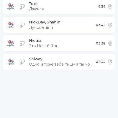
Тото
4:34
Джаная
NickDay, Shahin
03:42
Лучшие дни
Нюша
03:38
Это Новый Год
Solway
02:44
Одно и тоже тебе пишу а ты молчишь