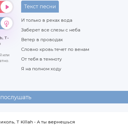
Текст песни
И только в реках вода
Заберет все слезы с неба
, T-
Ветер в проводах
в
Словно кровь течет по венам
1 или
От тебя в темноту
атно.
Я на полном ходу
 послушать
иколь, T Killah
-
А ты вернешься