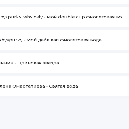
hyspurky, whylovly
-
Мой double cup фиолетовая вода
hyspurky
-
Мой дабл кап фиолетовая вода
Минин
-
Одинокая звезда
лена Омаргалиева
-
Святая вода