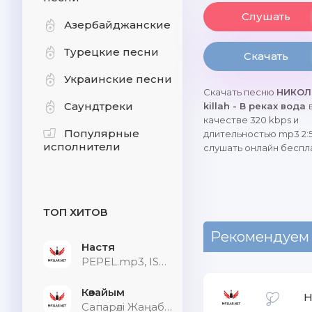
Слушать
Азербайджанские
Турецкие песни
Скачать
Украинские песни
Скачать песню
НИКОЛЬ
Саундтреки
killah - В реках вода
качестве 320 kbps и
Популярные
длительностью mp3 2:5
исполнители
слушать онлайн беспл
ТОП ХИТОВ
Рекомендуем
Настя
PEPEL.mp3, ISVNBITOV, Alfredovich
Көзайым
Н
Сапарәлі Жаңабек