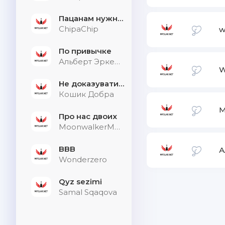
Пацанам нужна дыхалка
ChipaChip
w
По привычке
Альберт Эркенов
W
Не доказувати тим, хто не слухає
Кошик Добра
Про нас двоих
MoonwalkerMusic
BBB
А
Wonderzero
Qyz sezimi
Samal Sqaqova