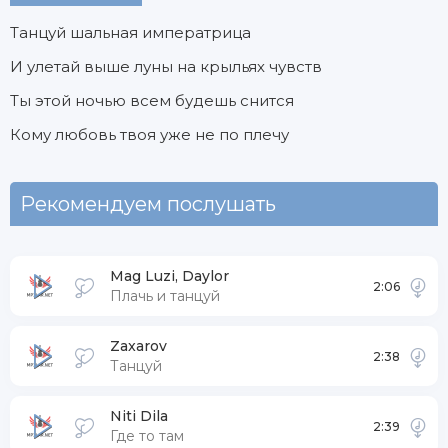
Танцуй шальная императрица
И улетай выше луны на крыльях чувств
Ты этой ночью всем будешь снится
Кому любовь твоя уже не по плечу
Рекомендуем послушать
Mag Luzi, Daylor
2:06
Плачь и танцуй
Zaxarov
2:38
Танцуй
Niti Dila
2:39
Где то там