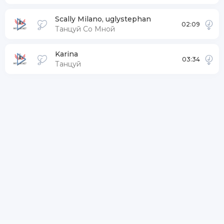
Scally Milano, uglystephan
02:09
Танцуй Со Мной
Karina
03:34
Танцуй