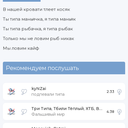
В нашей кровати тлеет косяк
Ты типа маньячка, я типа маньяк
Ты типа рыбачка, я типа рыбак
Только мы не ловим рыб никак
Мы ловим кайф
Рекомендуем послушать
kyNZai
2:33
подпевали типа
Три Типа, Тбили Тёплый, ХТБ, Вася Кимо
4:38
Фальшивый мир