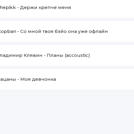
hepikk
-
Держи крепче меня
topban
-
Со мной твоя бэйо она уже офлайн
ладимир Клявин
-
Планы (accoustic)
ацаны
-
Моя девчонка