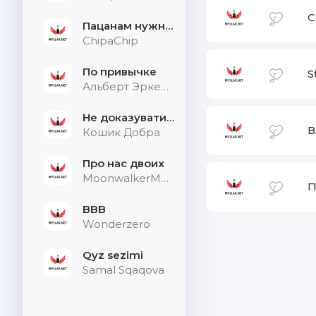
C
Пацанам нужна дыхалка
ChipaChip
По привычке
S
Альберт Эркенов
Не доказувати тим, хто не слухає
В
Кошик Добра
Про нас двоих
MoonwalkerMusic
П
BBB
Wonderzero
Qyz sezimi
Samal Sqaqova