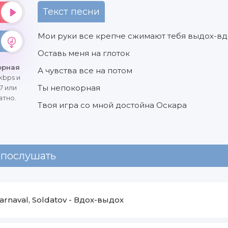
Текст песни
Мои руки все крепче сжимают тебя выдох-вд
Оставь меня на глоток
орная
А чувства все на потом
kbps и
Ты непокорная
7 или
атно.
Твоя игра со мной достойна Оскара
 послушать
arnaval, Soldatov
-
Вдох-выдох