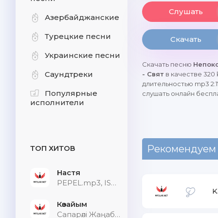
Слушать
Азербайджанские
Турецкие песни
Скачать
Украинские песни
Скачать песню
Непок
Саундтреки
- Свят
в качестве 320 
длительностью mp3 2:1
Популярные
слушать онлайн беспл
исполнители
Рекомендуем
ТОП ХИТОВ
Настя
PEPEL.mp3, ISVNBITOV, Alfredovich
K
Көзайым
Сапарәлі Жаңабек