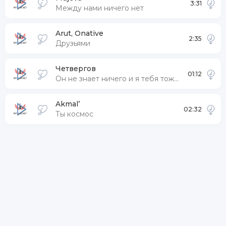
3:31
Между нами ничего нет
Arut, Onative
2:35
Друзьями
Четвергов
01:12
Он не знает ничего и я тебя тоже люблю
Akmal’
02:32
Ты космос