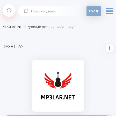
Вход
MP3LAR.NET
Русские песни
DASHI - Ау
DASHI - АУ
!