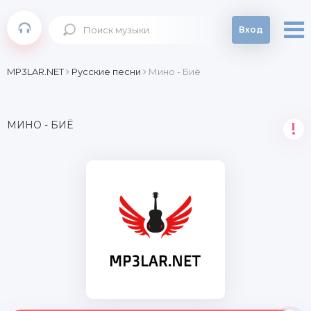
Вход
MP3LAR.NET
Русские песни
Мино - Биё
МИНО - БИЁ
!