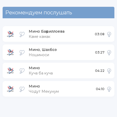
Рекомендуем послушать
Мино Баҳриллоева
03:08
Каме камак
Мино, Шахбоз
03:27
Ношиноси
Мино
04:22
Куча ба куча
Мино
04:10
Чодут Мекунум