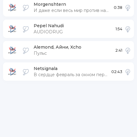
Morgenshtern
0:38
И даже если весь мир против нас я буду улыбаться им назло
Pepel Nahudi
1:54
AUDIODRUG
Alemond, Айни, Xcho
2:41
Пульс
Netsignala
02:43
В сердце февраль за окном первый снег