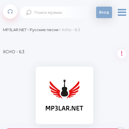
Вход
MP3LAR.NET
Русские песни
Xcho - 6.3
XCHO - 6.3
!