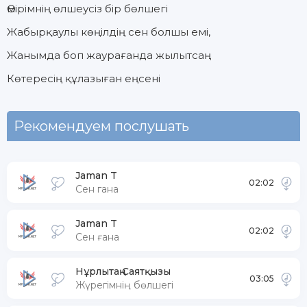
Өмірімнің өлшеусіз бір бөлшегі
Жабырқаулы көңілдің сен болшы емi,
Жанымда боп жаурағанда жылытсаң
Көтересің құлазыған еңсені
Рекомендуем послушать
Jaman T
02:02
Сен гана
Jaman T
02:02
Сен ғана
Нұрлытаң Саятқызы
03:05
Жүрегімнің бөлшегі