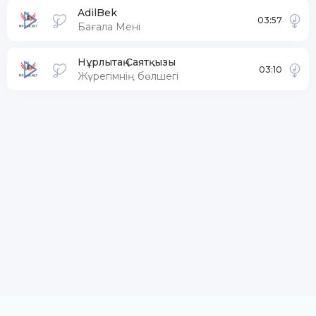
AdilBek
03:57
Бағала Мені
Нұрлытаң Саятқызы
03:10
Жүрегімнің бөлшегі