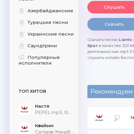
Слушать
Азербайджанские
Турецкие песни
Скачать
Украинские песни
Скачать песню
Lianto 
Саундтреки
брат
в качестве 320 k
длительностью mp3 3:0
Популярные
слушать онлайн беспл
исполнители
Рекомендуем
ТОП ХИТОВ
Настя
PEPEL.mp3, ISVNBITOV, Alfredovich
N
Көзайым
Сапарәлі Жаңабек