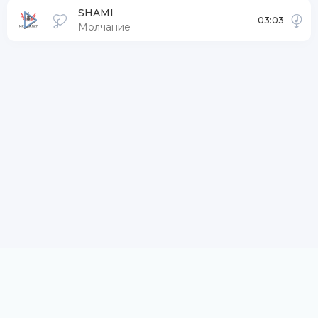
SHAMI
03:03
Молчание
DMCA / ABUSE
Заказать трек
Размещение рекламы
По всем вопросам пишите на: