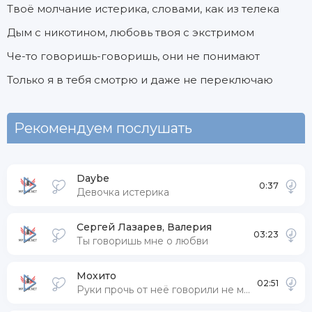
Твоё молчание истерика, словами, как из телека
Дым с никотином, любовь твоя с экстримом
Че-то говоришь-говоришь, они не понимают
Только я в тебя смотрю и даже не переключаю
Рекомендуем послушать
Daybe
0:37
Девочка истерика
Сергей Лазарев, Валерия
03:23
Ты говоришь мне о любви
Мохито
02:51
Руки прочь от неё говорили не моё (тик ток ремикс)