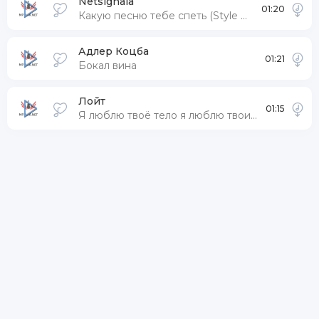
Netsignala
01:20
Какую песню тебе спеть (Style Remix)
Адлер Коцба
01:21
Бокал вина
Лойт
01:15
Я люблю твоё тело я люблю твои губы