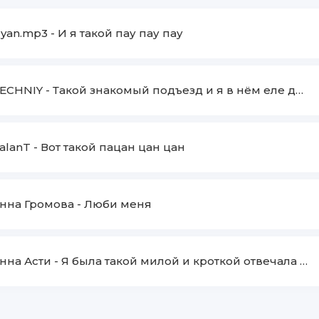
yan.mp3
-
И я такой пау пау пау
ECHNIY
-
Такой знакомый подъезд и я в нём еле дышу
alanT
-
Вот такой пацан цан цан
нна Громова
-
Люби меня
нна Асти
-
Я была такой милой и кроткой отвечала прям в ту же секунду