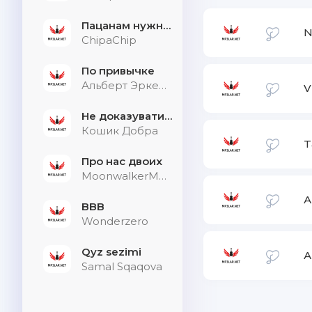
Пацанам нужна дыхалка
N
ChipaChip
По привычке
Альберт Эркенов
V
Не доказувати тим, хто не слухає
Кошик Добра
T
Про нас двоих
MoonwalkerMusic
А
BBB
Wonderzero
Qyz sezimi
А
Samal Sqaqova