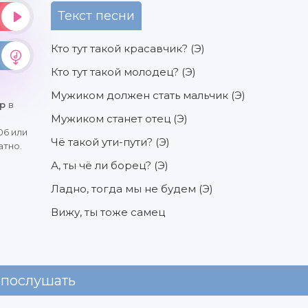
Текст песни
Кто тут такой красавчик? (Э)
Кто тут такой молодец? (Э)
Мужиком должен стать мальчик (Э)
ар
в
Мужиком станет отец (Э)
06 или
Чё такой ути-пути? (Э)
атно.
А, ты чё ли борец? (Э)
Ладно, тогда мы не будем (Э)
Вижу, ты тоже самец
 послушать