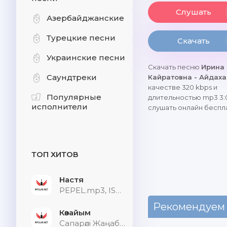
Слушать
Азербайджанские
Турецкие песни
Скачать
Украинские песни
Скачать песню
Ирина
Саундтреки
Кайратовна - Айдах
качестве 320 kbps и
Популярные
длительностью mp3 3:
исполнители
слушать онлайн беспл
ТОП ХИТОВ
Настя
PEPEL.mp3, ISVNBITOV, Alfredovich
Рекомендуем
Көзайым
Сапарәлі Жаңабек