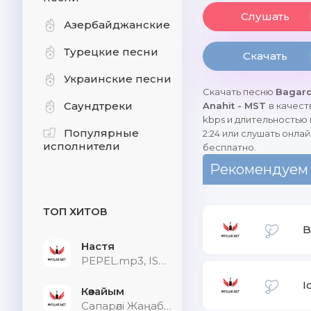
Слушать
Азербайджанские
Турецкие песни
Скачать
Украинские песни
Скачать песню
Bagard
Саундтреки
Anahit - MST
в качест
kbps и длительностью
Популярные
2:24 или слушать онлай
исполнители
бесплатно.
Рекомендуем
ТОП ХИТОВ
B
Настя
PEPEL.mp3, ISVNBITOV, Alfredovich
I
Көзайым
Сапарәлі Жаңабек