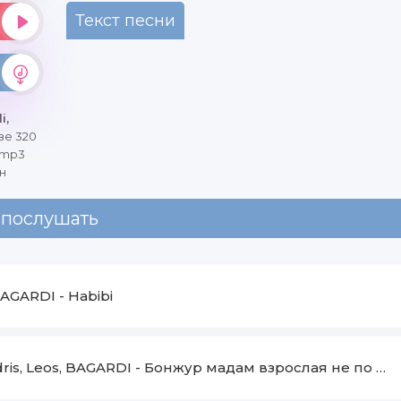
Текст песни
i,
ве 320
 mp3
н
 послушать
AGARDI
-
Habibi
dris, Leos, BAGARDI
-
Бонжур мадам взрослая не по годам