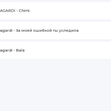
AGARDI
-
Chimi
agardi
-
За моей ошибкой ты уследила
agardi
-
Bala