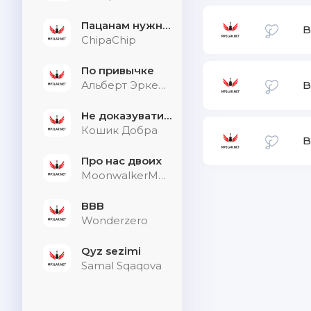
Пацанам нужна дыхалка
B
ChipaChip
По привычке
Альберт Эркенов
B
Не доказувати тим, хто не слухає
Кошик Добра
B
Про нас двоих
MoonwalkerMusic
BBB
Wonderzero
Qyz sezimi
Samal Sqaqova