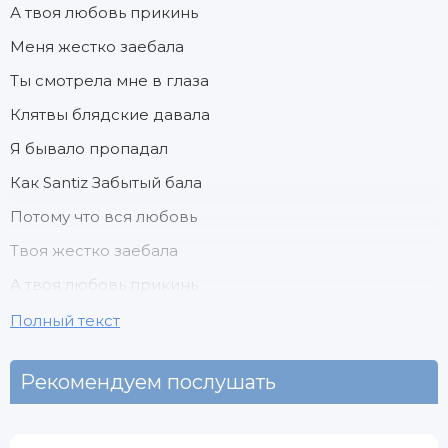
А твоя любовь прикинь
Меня жестко заебала
Ты смотрела мне в глаза
Клятвы блядские давала
Я бывало пропадал
Как Santiz Забытый бала
Потому что вся любовь
Твоя жестко заебала
А твоя любовь прикинь
Меня жестко заебала
Полный текст
Наша жизнь это не фильм
Рекомендуем послушать
Ты не королева бала
У тебя классная фигура