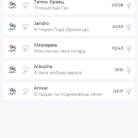
Я любил тебя же дура
Татем, Кравц
03:08
Углекислый Газ
от твоих скандалов
Поднялась температура
Jandro
02:53
И Через Года (Speed up)
Потом в верности клялась
Клятвы блядские давала
Stepagaaa
02:43
Мои песни твоя гитара
Но твоя любовь малышка
Arkusha
01:51
А твоя любовь зараза
Anivar
03:17
Я падаю ты поднимаешь меня