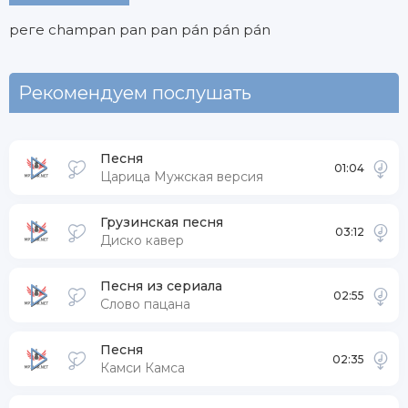
реге champan pan pan pán pán pán
Рекомендуем послушать
Песня
01:04
Царица Мужская версия
Грузинская песня
03:12
Диско кавер
Песня из сериала
02:55
Слово пацана
Песня
02:35
Камси Камса