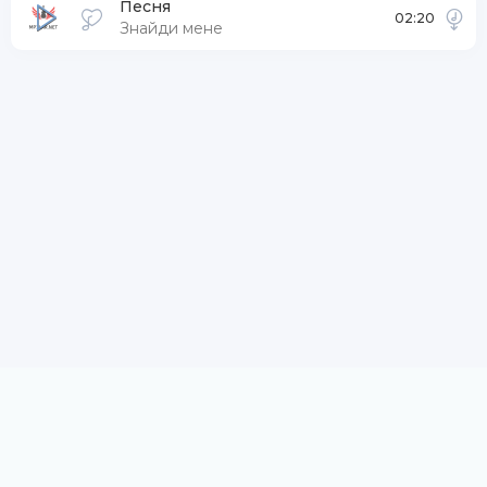
Песня
02:20
Знайди мене
DMCA / ABUSE
Заказать трек
Размещение рекламы
По всем вопросам пишите на:
uzmaxgame@gmail.com
.